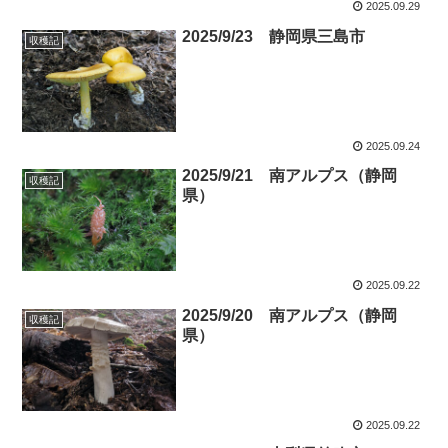
2025.09.29
2025/9/23 静岡県三島市
収穫記
2025.09.24
2025/9/21 南アルプス（静岡
収穫記
県）
2025.09.22
2025/9/20 南アルプス（静岡
収穫記
県）
2025.09.22