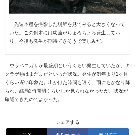
先週本種を撮影した場所を見てみると大きくなって
いた。この倒木には幼菌がちょろちょろ発生してお
り、今後も発生が期待できそうで楽しみだ。
ウラベニガサが最盛期というくらい発生していたが、キ
クラゲ類はまだまだといった状況。発生が例年より1ヶ月
くらい遅い印象だ。出かけた時間も遅く、雨にもかなり降
られ、結局2時間弱くらいしか見られなかったが、状況が
確認できたのでよかった。
シェアする
X
Facebook
はてブ