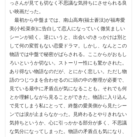
っさんが見ても切なく不思議な気持ちにさせられる良
い映画だった。
最初から中盤までは、南山高寿(福士蒼汰)が福寿愛
美(小松菜奈)に告白して恋人になっていく微笑ましい
シーンが続く。逆にいうと、出会いのきっかけは別と
して何の変哲もない恋愛ドラマ。しかし、なんとこの
物語では中盤で秘密がばらされる。ここからがおもし
ろいというか切ない。ストーリー性にも驚かされた。
あり得ない物語なのだが、とにかく悲しい。ただし物
語のつじつまを合わせるのに頭の中の整理が必要で、
見ている最中に矛盾点が気になることも。それでも何
とか理解しながら見ることができた。物語に入り込ん
で見てしまう私にとって、終盤の愛美側から見たシー
ンでは涙が止まらなかった。見終わるとやりきれない
気持ちというか、心に引っかかる部分が多く、不思議
な気分になってしまった。物語の矛盾点も気になり、