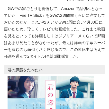
2020.05.06
2020.06.08
GW中の家ごもりを覚悟して、Amazonで品切れとなっ
ていた「Fire TV Stick」をGWの2週間前くらいに注文して
おいたのだが、これがなんとかGWに間に合い4月30日に
届いたため、珍しくテレビで映画鑑賞した。これまで映画
を見るといっても洋画もしくはジブリアニメくらいで邦画
はあまり見たことがなかったが、最近は洋画の字幕スーパ
ーを読むのも面倒くさく感じるので、この連休中はあえて
邦画を選んで2タイトル(合計3回)鑑賞した。
君の膵臓をたべたい