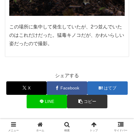
この場所に集中して発生していたが、2つ並んでいた
のはこれだけだった。猛毒キノコだが、かわいらしい
姿だったので撮影。
シェアする
X
Facebook
はてブ
LINE
コピー
木野 光明
メニュー
ホーム
検索
トップ
サイドバー