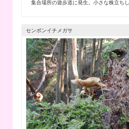
集合場所の遊歩道に発生。小さな株立ちし
センボンイチメガサ