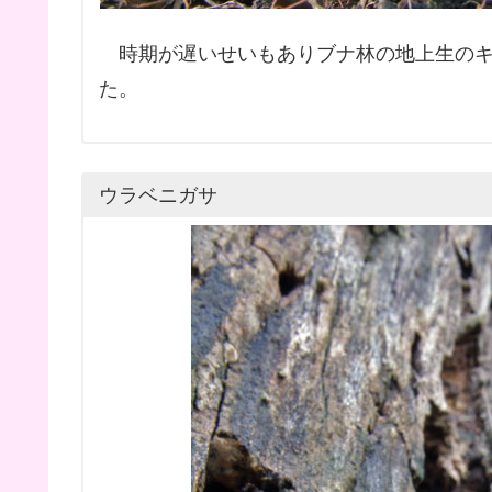
時期が遅いせいもありブナ林の地上生のキ
た。
ウラベニガサ