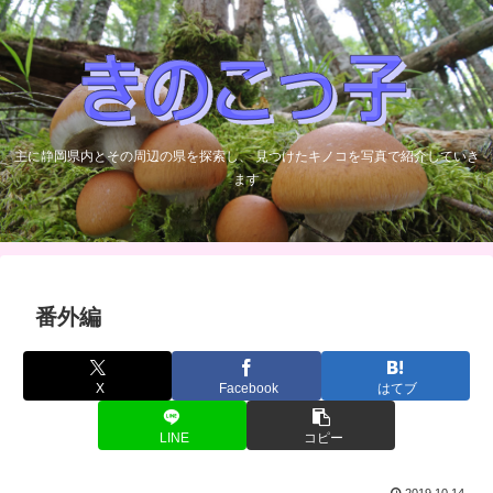
主に静岡県内とその周辺の県を探索し、 見つけたキノコを写真で紹介していき
ます
番外編
X
Facebook
はてブ
LINE
コピー