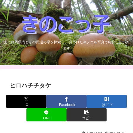
主に静岡県内とその周辺の県を探索し、 見つけたキノコを写真で紹介していき
ます
ヒロハチチタケ
X
Facebook
はてブ
LINE
コピー