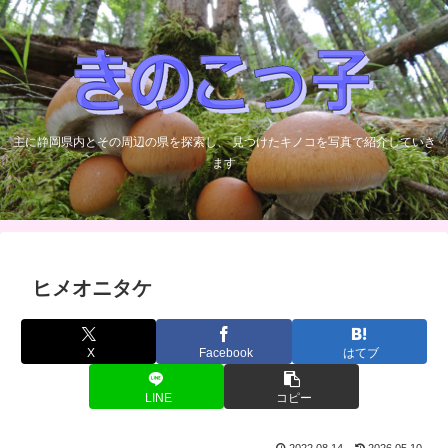
主に静岡県内とその周辺の県を探索し、 見つけたキノコを写真で紹介していき
ます
ヒメオニタケ
X
Facebook
はてブ
LINE
コピー