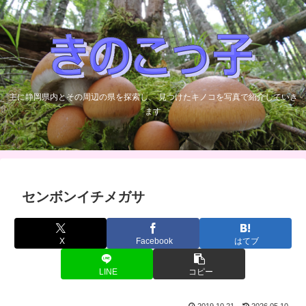
主に静岡県内とその周辺の県を探索し、 見つけたキノコを写真で紹介していき
ます
センボンイチメガサ
X
Facebook
はてブ
LINE
コピー