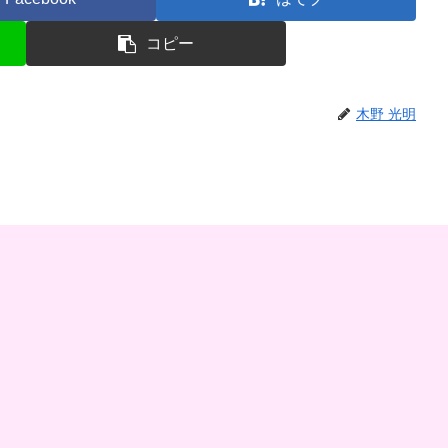
コピー
木野 光明