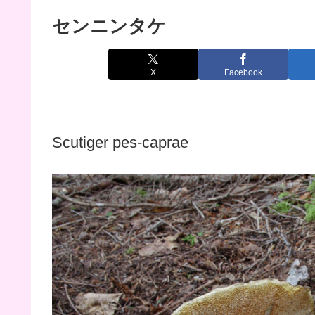
センニンタケ
X
Facebook
Scutiger pes-caprae