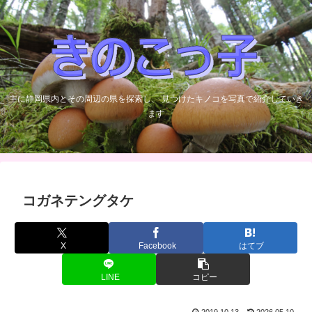
主に静岡県内とその周辺の県を探索し、 見つけたキノコを写真で紹介していき
ます
コガネテングタケ
X
Facebook
はてブ
LINE
コピー