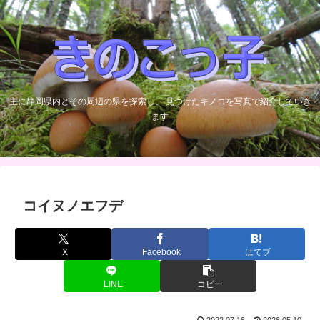
主に静岡県内とその周辺の県を探索し、 見つけたキノコを写真で紹介していき
ます
コイヌノエフデ
X
Facebook
はてブ
LINE
コピー