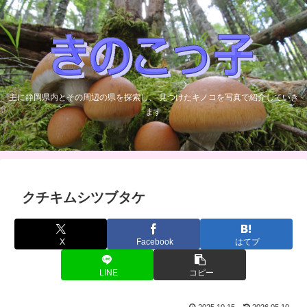
主に静岡県内とその周辺の県を探索し、 見つけたキノコを写真で紹介していき
ます
クチキムシツブタケ
X
Facebook
はてブ
LINE
コピー