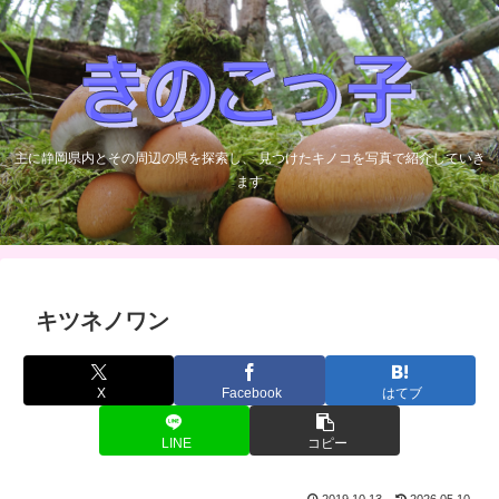
主に静岡県内とその周辺の県を探索し、 見つけたキノコを写真で紹介していき
ます
キツネノワン
X
Facebook
はてブ
LINE
コピー