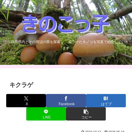
主に静岡県内とその周辺の県を探索し、 見つけたキノコを写真で紹介していき
ます
キクラゲ
X
Facebook
はてブ
LINE
コピー