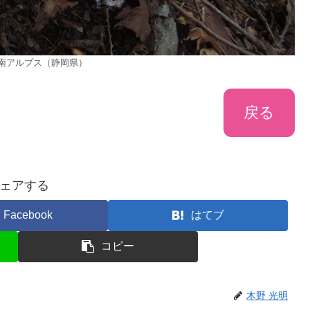
23 南アルプス（静岡県）
戻る
ェアする
Facebook
はてブ
コピー
木野 光明