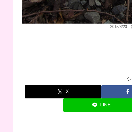
2015/8/
シ
X
LINE