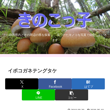
主に静岡県内とその周辺の県を探索し、 見つけたキノコを写真で紹介していき
ます
イボコガネテングタケ
X
Facebook
はてブ
LINE
コピー